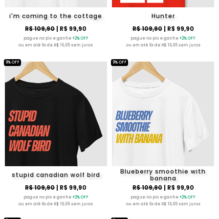
i'm coming to the cottage
Hunter
R$ 109,90
| R$ 99,90
R$ 109,90
| R$ 99,90
pague no pix e ganhe
+2% OFF
pague no pix e ganhe
+2% OFF
ou em até 6x de R$ 16,65 sem juros
ou em até 6x de R$ 16,65 sem juros
9% OFF
9% OFF
Blueberry smoothie with
stupid canadian wolf bird
banana
R$ 109,90
| R$ 99,90
R$ 109,90
| R$ 99,90
pague no pix e ganhe
+2% OFF
pague no pix e ganhe
+2% OFF
ou em até 6x de R$ 16,65 sem juros
ou em até 6x de R$ 16,65 sem juros