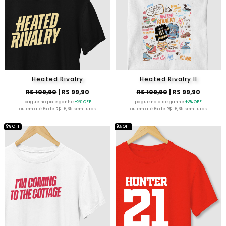
Heated Rivalry
Heated Rivalry II
R$ 109,90
| R$ 99,90
R$ 109,90
| R$ 99,90
pague no pix e ganhe
+2% OFF
pague no pix e ganhe
+2% OFF
ou em até 6x de R$ 16,65 sem juros
ou em até 6x de R$ 16,65 sem juros
9% OFF
9% OFF