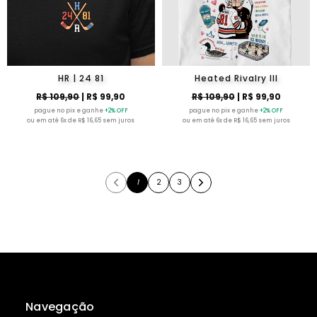
HR | 24 81
Heated Rivalry III
R$ 109,90
| R$ 99,90
R$ 109,90
| R$ 99,90
pague no pix e ganhe
+2% OFF
pague no pix e ganhe
+2% OFF
ou em até 6x de R$ 16,65 sem juros
ou em até 6x de R$ 16,65 sem juros
1
2
3
Navegação