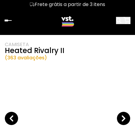
Frete grátis a partir de 3 itens
Parcele em até 6x sem juros
CAMISETA
Heated Rivalry II
(363 avaliações)