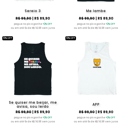
Sereio 3
Me lambe
R$ 99,90
| R$ 89,90
R$ 99,90
| R$ 89,90
pague no pix e ganhe
+2% OFF
pague no pix e ganhe
+2% OFF
ou em até 6x de R$ 14,98 sem juros
ou em até 6x de R$ 14,98 sem juros
10% OFF
10% OFF
Se quiser me beijar, me
APP
avisa, sou lerdo
R$ 99,90
| R$ 89,90
R$ 99,90
| R$ 89,90
pague no pix e ganhe
+2% OFF
pague no pix e ganhe
+2% OFF
ou em até 6x de R$ 14,98 sem juros
ou em até 6x de R$ 14,98 sem juros