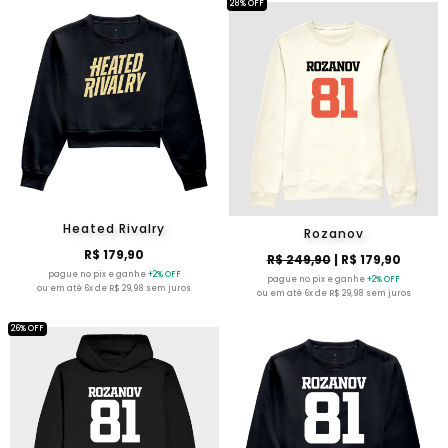
28% OFF
Heated Rivalry
Rozanov
R$ 179,90
R$ 249,90
| R$ 179,90
pague no pix e ganhe
+2% OFF
pague no pix e ganhe
+2% OFF
ou em até 6x de R$ 29,98 sem juros
ou em até 6x de R$ 29,98 sem juros
26% OFF