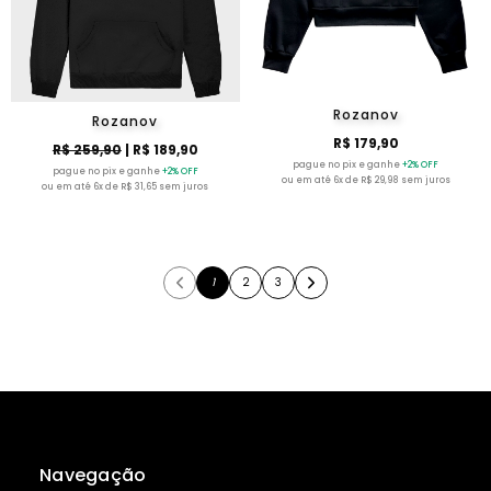
Rozanov
Rozanov
R$ 179,90
R$ 259,90
| R$ 189,90
pague no pix e ganhe
+2% OFF
pague no pix e ganhe
+2% OFF
ou em até 6x de R$ 29,98 sem juros
ou em até 6x de R$ 31,65 sem juros
1
2
3
Navegação