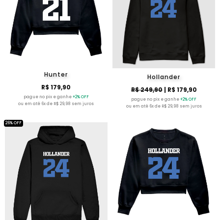
Hunter
Hollander
R$ 179,90
R$ 249,90
| R$ 179,90
pague no pix e ganhe
+2% OFF
pague no pix e ganhe
+2% OFF
ou em até 6x de R$ 29,98 sem juros
ou em até 6x de R$ 29,98 sem juros
26% OFF