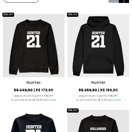
28% OFF
26% OFF
Hunter
Hunter
R$ 249,90
| R$ 179,90
R$ 259,90
| R$ 189,90
pague no pix e ganhe
+2% OFF
pague no pix e ganhe
+2% OFF
ou em até 6x de R$ 29,98 sem juros
ou em até 6x de R$ 31,65 sem juros
28% OFF