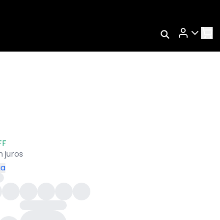
Rastrear Meu
Pedido
Trocar Meu Pedido
Avaliar Meu Pedido
Entrar | Cadastrar
FF
 juros
ga