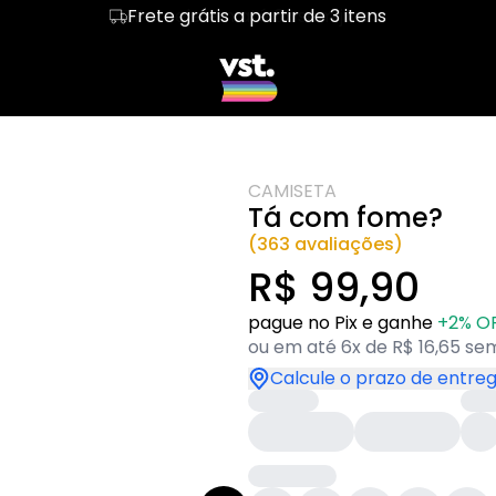
Frete grátis a partir de 3 itens
sions II
Regata
LGBT & PAI
Cropped
DADDY
bicas
Hoodie Moletom
Bissexuais
Suéter Moletom
Novidades
ans
Heated Rivalry
Inverno
CAMISETA
Tá com fome?
(363 avaliações)
R$ 99,90
pague no Pix e ganhe
+2% O
ou em até 6x de R$ 16,65 sem
Calcule o prazo de entre