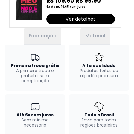
ciumento
R$ 109,90
R$ 99,90
6x de R$ 16,65 sem juros
Ver detalhes
Fabricação
Material
Primeira troca grátis
Alta qualidade
A primeira troca é
Produtos feitos de
gratuita, sem
algodão premium
complicação
Até 6x sem juros
Todo o Brasil
Sem mínimo
Envio para todas
necessário
regiões brasileiras