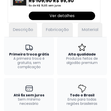
da população lgbtqiapn+
R$ 109,90
R$ 99,90
6x de R$ 16,65 sem juros
Ver detalhes
Descrição
Fabricação
Material
Primeira troca grátis
Alta qualidade
A primeira troca é
Produtos feitos de
gratuita, sem
algodão premium
complicação
Até 6x sem juros
Todo o Brasil
Sem mínimo
Envio para todas
necessário
regiões brasileiras