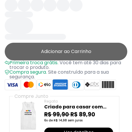
Adicionar ao Carrinho
Primeira troca grátis.
Você tem até 30 dias para
trocar o produto.
Compra segura.
Site construído para a sua
segurança.
Compre Junto
Regata
Criado para casar com
bigodudo
R$ 99,90
R$ 89,90
6x de R$ 14,98 sem juros