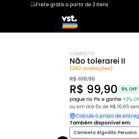
Frete grátis a partir de 3 itens
sions II
Regata
LGBT & PAI
Cropped
DADDY
bicas
Hoodie Moletom
Bissexuais
Suéter Moletom
Novidades
ans
Heated Rivalry
Inverno
CAMISETA
Não tolerarei II
(362 avaliações)
R$ 109,90
R$ 99,90
9% OFF
pague no Pix e ganhe
+2% O
ou em até 6x de R$ 16,65 sem
Calcule o prazo de entre
Também disponível em:
Camiseta Algodão Peruano