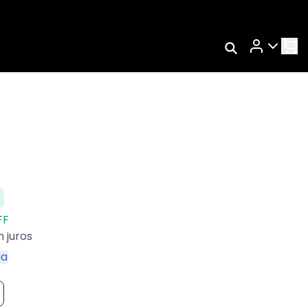
Rastrear Meu
Pedido
Trocar Meu Pedido
Avaliar Meu Pedido
Entrar | Cadastrar
FF
 juros
ga