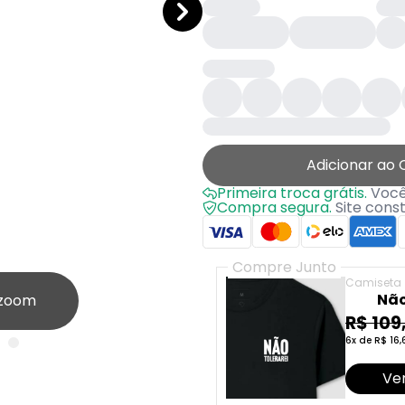
Adicionar ao 
Primeira troca grátis.
Você 
Compra segura.
Site cons
Compre Junto
Camiseta
Não
 zoom
R$ 109
6x de R$ 16,
Ver