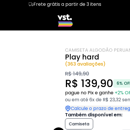
Frete grátis a partir de 3 itens
sions II
Regata
LGBT & PAI
Cropped
DADDY
bicas
Hoodie Moletom
Bissexuais
Suéter Moletom
Novidades
ans
Heated Rivalry
Inverno
CAMISETA ALGODÃO PERUA
Play hard
(363 avaliações)
R$ 149,90
R$ 139,90
6% OF
pague no Pix e ganhe
+2% O
ou em até 6x de R$ 23,32 sem
Calcule o prazo de entre
Também disponível em:
Camiseta