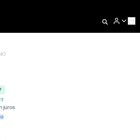
Rastrear Meu
Pedido
Trocar Meu Pedido
NO
Avaliar Meu Pedido
Entrar | Cadastrar
F
FF
 juros
ga