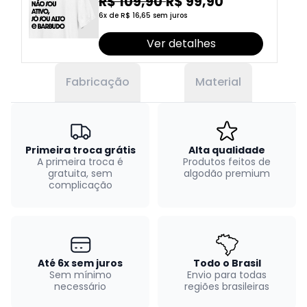
barbudo
R$ 109,90
R$ 99,90
6x de R$ 16,65 sem juros
Ver detalhes
Fabricação
Material
Primeira troca grátis
Alta qualidade
A primeira troca é
Produtos feitos de
gratuita, sem
algodão premium
complicação
Até 6x sem juros
Todo o Brasil
Sem mínimo
Envio para todas
necessário
regiões brasileiras