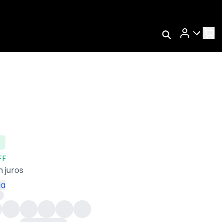
Rastrear Meu
Pedido
Trocar Meu Pedido
Avaliar Meu Pedido
Entrar | Cadastrar
FF
 juros
ga