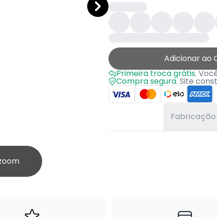
Adicionar ao 
Primeira troca grátis.
Você 
Compra segura.
Site cons
Fabricação
 zoom