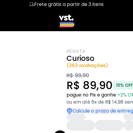
Frete grátis a partir de 3 itens
Parcele em até 6x sem juros
sions II
Regata
LGBT & PAI
Cropped
DADDY
bicas
Hoodie Moletom
Bissexuais
Suéter Moletom
Novidades
ans
Heated Rivalry
Inverno
REGATA
Curioso
(363 avaliações)
R$ 99,90
R$ 89,90
10% OFF
pague no Pix e ganhe
+2% O
ou em até 6x de R$ 14,98 sem
Calcule o prazo de entre