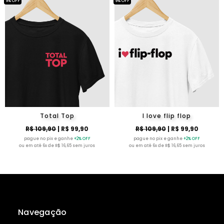
9% OFF
9% OFF
Total Top
I love flip flop
R$ 109,90
| R$ 99,90
R$ 109,90
| R$ 99,90
pague no pix e ganhe
+2% OFF
pague no pix e ganhe
+2% OFF
ou em até 6x de R$ 16,65 sem juros
ou em até 6x de R$ 16,65 sem juros
Navegação