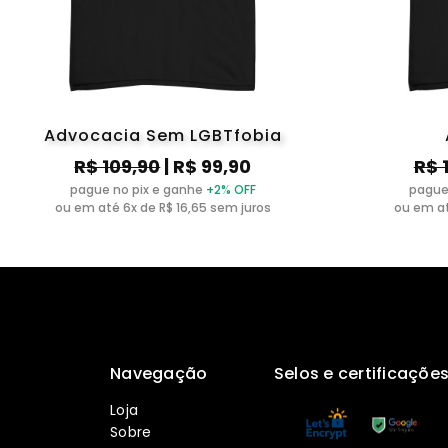
Advocacia Sem LGBTfobia
R$ 109,90
| R$ 99,90
R$ 
pague no pix e ganhe
+2% OFF
pague
ou em até 6x de R$ 16,65 sem juros
ou em at
Navegação
Selos e certificaçõe
Loja
Sobre