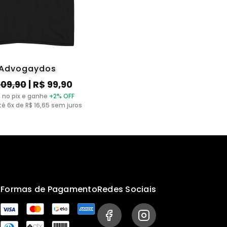
Advogaydos
109,90
| R$ 99,90
 no pix e ganhe
+2% OFF
é 6x de R$ 16,65 sem juros
s
Formas de Pagamento
Redes Sociais